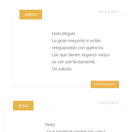
Hace 2 años
admin
Hola Miguel.
La gran mayoría sí están
reequipadas con químicos.
Las que tienen seguros viejos
se ven perfectamente.
Un saludo.
RESPONDER
Hace 2 años
Jesús
Hola,
¿Que longitud rondan las vias?