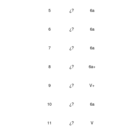
5
¿?
6a
6
¿?
6a
7
¿?
6a
8
¿?
6a+
9
¿?
V+
10
¿?
6a
11
¿?
V