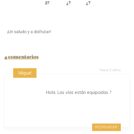
27
¿?
¿?
¡Un saludo y a disfrutar!
4 comentarios
Hace 2 años
Miguel
Hola. Las vías están equipadas ?
RESPONDER