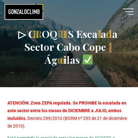
▷
C
R
O
Q
U
I
S
E
s
c
a
l
a
d
a
S
e
c
t
o
r
C
a
b
o
C
o
p
e
|
Á
g
u
i
l
a
s
ATENCIÓN: Zona ZEPA regulada. Se PROHIBE la escalada en
este sector entre los meses de DICIEMBRE a JULIO, ambos
incluídos.
Decreto 299/2010 (BORM nº 293 de 21 de diciembre
de 2010).