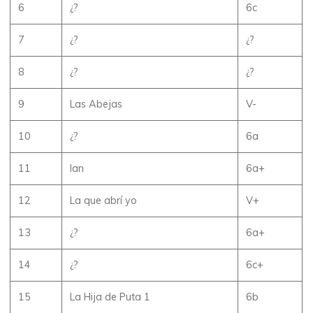
6
¿?
6c
7
¿?
¿?
8
¿?
¿?
9
Las Abejas
V-
10
¿?
6a
11
Ian
6a+
12
La que abrí yo
V+
13
¿?
6a+
14
¿?
6c+
15
La Hija de Puta 1
6b