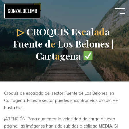
▷
C
R
R
O
O
Q
U
I
S
E
s
c
a
l
a
d
a
F
u
e
e
n
t
e
d
e
L
o
o
s
B
e
l
o
n
e
s
|
|
C
a
a
r
t
a
g
e
n
a
Croquis de escalada del sector Fuente de Los Belones, en
Cartagena. En este sector puedes encontrar vías desde IV+
hasta 6c+.
¡ATENCIÓN! Para aumentar la velocidad de carga de esta
página, las imágenes han sido subidas a calidad
MEDIA
. Si