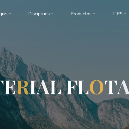
quis
Disciplinas
Productos
TIPS
T
E
R
I
A
L
F
L
O
T