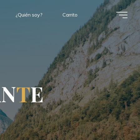
¿Quién soy?
Carrito
A
N
T
E