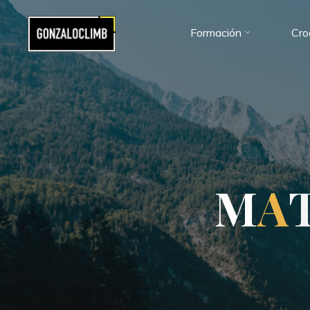
Formación
Cro
M
A